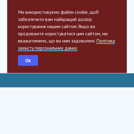
Ми використовуємо файли cookie, щоб
забезпечити вам найкращий досвід
користування нашим сайтом. Якщо ви
продовжите користуватися цим сайтом, ми
вважатимемо, що ви ним задоволені.
Політика
захисту персональних даних
Ok
Social Impact Award Teams
Armenia
Austria
Bulgaria
Congo (DRC)
Croatia
Czechia