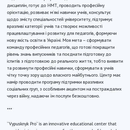
дисциплін, готує до НМТ, проводить професійну
орієнтацію, розвиває м’які навички учнів, консультує
щодо змісту спеціальностей університету, підтримує
вразливі категорії учнів та створює можливості
працевлаштування і розвитку для педагогів, формуючи
нову якість освіти в Україні. Моя мета – сформувати
команду професійних педагогів, що готові покращити
рівень знань випускників та поєднати підготовку до
іспитів з підготовкою до реального життя, тобто виявити
та розвинути професійні навички, сформувати в учнів
чітку точку зору щодо власного майбутнього. Центр має
намір проводити програму підтримки вразливих
соціальних груп, з особливим акцентом на постраждалих
через війну, надаючи їм послуги безкоштовно.
***
“Vypusknyk Pro” is an innovative educational center that