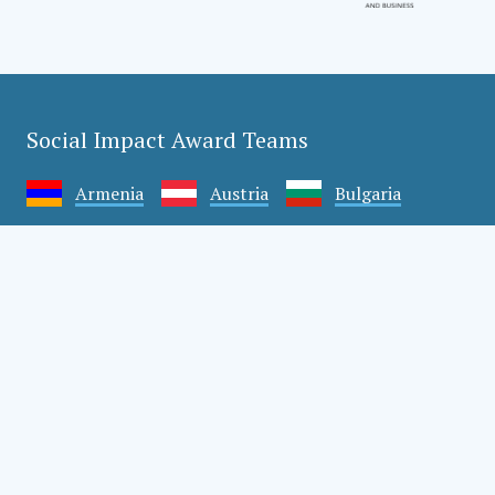
Social Impact Award Teams
Armenia
Austria
Bulgaria
Congo (DRC)
Croatia
Czechia
Georgia
Germany
Hungary
India
Kazakhstan
Mexico
Moldova
Montenegro
Romania
Serbia
Slovakia
Slovenia