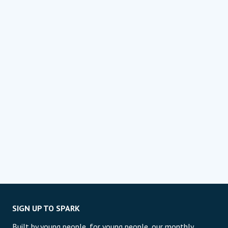
SIGN UP TO SPARK
Built by young people, for young people, our monthly