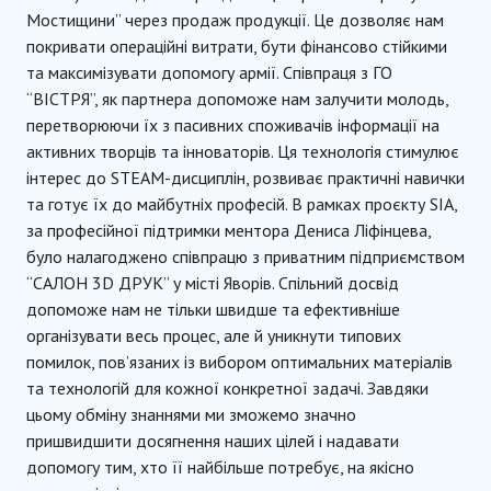
Мостищини” через продаж продукції. Це дозволяє нам
покривати операційні витрати, бути фінансово стійкими
та максимізувати допомогу армії. Співпраця з ГО
“ВІСТРЯ”, як партнера допоможе нам залучити молодь,
перетворюючи їх з пасивних споживачів інформації на
активних творців та інноваторів. Ця технологія стимулює
інтерес до STEAM-дисциплін, розвиває практичні навички
та готує їх до майбутніх професій. В рамках проєкту SIA,
за професійної підтримки ментора Дениса Ліфінцева,
було налагоджено співпрацю з приватним підприємством
“САЛОН 3D ДРУК” у місті Яворів. Спільний досвід
допоможе нам не тільки швидше та ефективніше
організувати весь процес, але й уникнути типових
помилок, пов’язаних із вибором оптимальних матеріалів
та технологій для кожної конкретної задачі. Завдяки
цьому обміну знаннями ми зможемо значно
пришвидшити досягнення наших цілей і надавати
допомогу тим, хто її найбільше потребує, на якісно