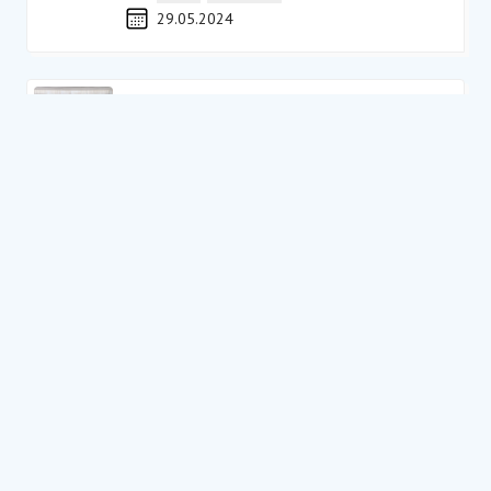
29.05.2024
Зустріч фіналістів SIA Ukraine
2026 (Kick OFF meeting)
Uncategorized
Incubation
,
School of ME
,
SIA 2026
,
SIA
Ukraine
09.07.2026
Розпочато OPEN-CALL на
Social Impact Award Ukraine
2026 + SIA Discovery Journey
Новини
Discovery Journey
,
SIA 2026
,
SIA Global
,