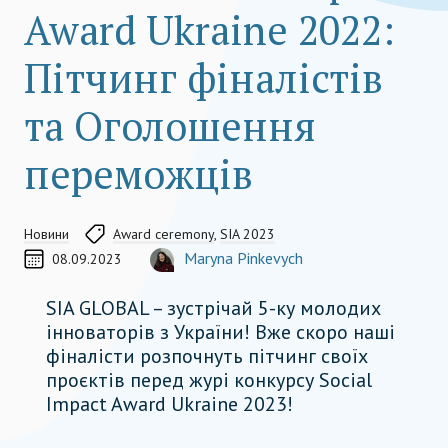
Award Ukraine 2022:
Пітчинг фіналістів
та Оголошення
переможців
Новини
Award ceremony
,
SIA 2023
Communications manag
CREATED ON
АВТОР
Maryna Pinkevych
08.09.2023
COORDINATOR, TEAM MEMBER
maryna.pinkevych@socialimpactaward.net
SIA GLOBAL – зустрічай 5-ку молодих
інноваторів з України! Вже скоро наші
фіналісти розпочнуть пітчинг своїх
проєктів перед журі конкурсу Social
Impact Award Ukraine 2023!