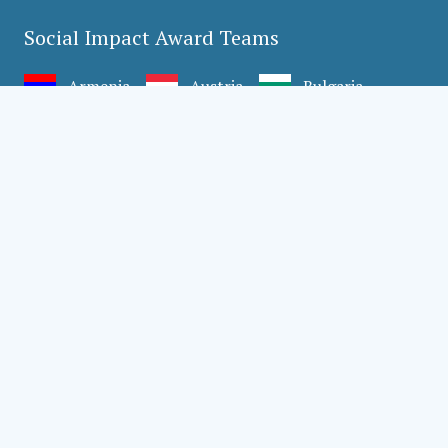
Social Impact Award Teams
Armenia
Austria
Bulgaria
Congo (DRC)
Croatia
Czechia
Georgia
Germany
Hungary
India
Kazakhstan
Mexico
Moldova
Montenegro
Romania
Serbia
Slovakia
Slovenia
Türkiye
Uganda
Ukraine