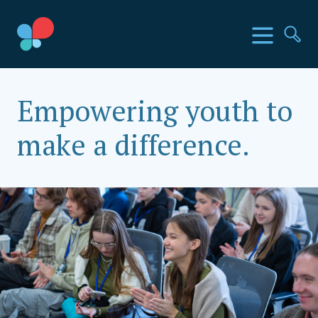
Перейти
до
Країни SIA
Меню
По
вмісту
Social Impact Award Ukraine
Empowering youth to
make a difference.